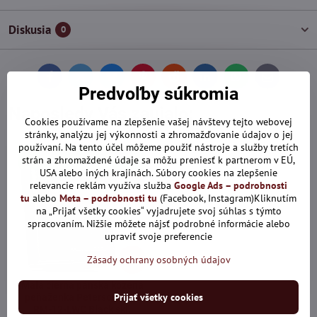
Diskusia
0
Facebook
Twitter
Bluesky
Pinterest
Reddit
LinkedIn
WhatsApp
E-
Predvoľby súkromia
mail
Naposledy Vás zaujalo:
Cookies používame na zlepšenie vašej návštevy tejto webovej
stránky, analýzu jej výkonnosti a zhromažďovanie údajov o jej
používaní. Na tento účel môžeme použiť nástroje a služby tretích
Len dnes: Zľava 10% s kódom:
strán a zhromaždené údaje sa môžu preniesť k partnerom v EÚ,
ALL10
USA alebo iných krajinách. Súbory cookies na zlepšenie
relevancie reklám využíva služba
Google Ads – podrobnosti
tu
alebo
Meta – podrobnosti tu
(Facebook, Instagram)Kliknutím
na „Prijať všetky cookies“ vyjadrujete svoj súhlas s týmto
spracovaním. Nižšie môžete nájsť podrobné informácie alebo
upraviť svoje preferencie
26%
Zásady ochrany osobných údajov
Malá čierna pánska kožená
Prijať všetky cookies
peňaženka Peterson PTN
RM-12-LWC Black skl.