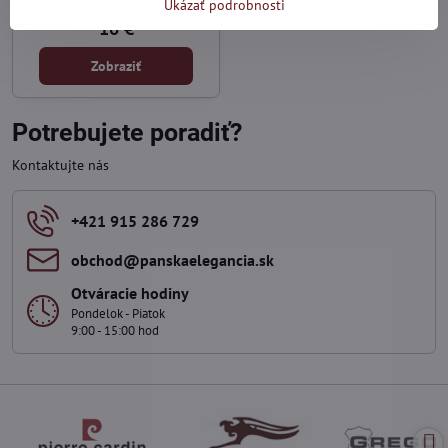
Ukázať podrobnosti
Skladom
16 €
Zobraziť
Potrebujete poradiť?
Kontaktujte nás
+421 915 286 729
obchod​@panskaelegancia​.sk
Otváracie hodiny
Pondelok - Piatok
9:00 - 15:00 hod